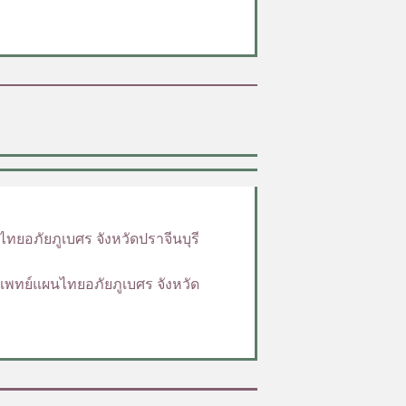
ยอภัยภูเบศร จังหวัดปราจีนบุรี
พทย์แผนไทยอภัยภูเบศร จังหวัด