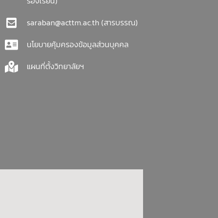
ร้องเรียน)
saraban@acttm.ac.th
(สารบรรณ)
นโยบายคุ้มครองข้อมูลส่วนบุคคล
แผนที่ตั้งวิทยาลัยฯ