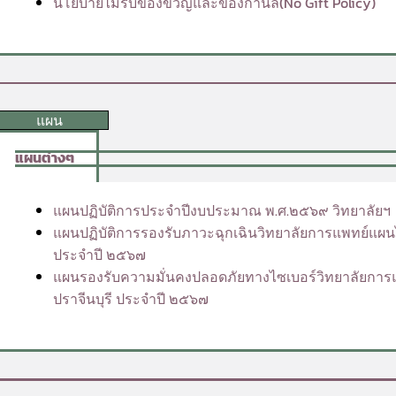
นโยบายไม่รับของขวัญและของกำนัล(No Gift Policy)
แผน
แผนต่างๆ
แผนปฏิบัติการประจำปีงบประมาณ พ.ศ.๒๕๖๙ วิทยาลัยฯ
แผนปฏิบัติการรองรับภาวะฉุกเฉินวิทยาลัยการแพทย์แผนไท
ประจำปี ๒๕๖๗
แผนรองรับความมั่นคงปลอดภัยทางไซเบอร์วิทยาลัยการแ
ปราจีนบุรี ประจำปี ๒๕๖๗