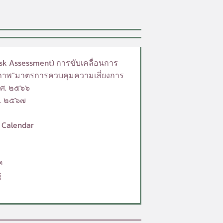
isk Assessment) การขับเคลื่อนการ
ุณภาพ”มาตรการควบคุมความเสี่ยงการ
.ศ. ๒๕๖๖
ศ. ๒๕๖๗
e Calendar
ค
ฐ