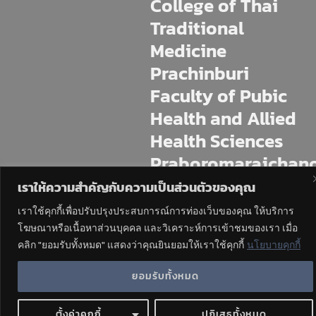
College of Thai
Traditional
Medicine
Prachinburi
Faculty of Pubic
Health and Allied
Health Sciences
Praboromarajchan
Institute
เราให้ความสำคัญกับความเป็นส่วนตัวของคุณ
เราใช้คุกกี้เพื่อปรับปรุงประสบการณ์การท่องเว็บของคุณ ให้บริการ
225 M.11 Mai Khet, Mueang
Prachinburi, Prachin Buri, 25230
โฆษณาหรือเนื้อหาส่วนบุคคล และวิเคราะห์การเข้าชมของเรา เมื่อ
คลิก "ยอมรับทั้งหมด" แสดงว่าคุณยินยอมให้เราใช้คุกกี้
นโยบายคุกกี้
Tel : 037-4544-70,471
ยอมรับทั้งหมด
ตั้งค่าคุกกี้
ปฏิเสธทั้งหมด