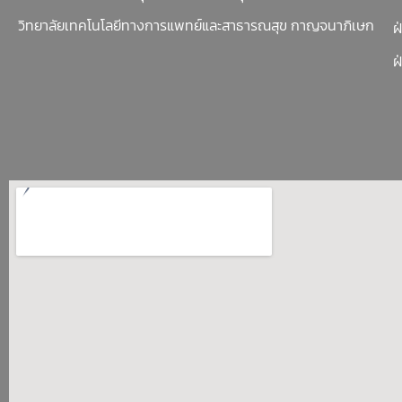
วิทยาลัยเทคโนโลยีทางการแพทย์และสาธารณสุข กาญจนาภิเษก
ฝ
ฝ