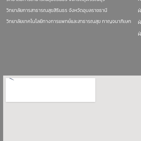
วิทยาลัยการสาธารณสุขสิรินธร จังหวัดอุบลราชธานี
ฝ
วิทยาลัยเทคโนโลยีทางการแพทย์และสาธารณสุข กาญจนาภิเษก
ฝ
ฝ