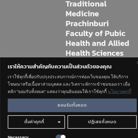
Traditional
Medicine
Prachinburi
Faculty of Pubic
Health and Allied
Health Sciences
Praboromarajchan
เราให้ความสำคัญกับความเป็นส่วนตัวของคุณ
Institute
เราใช้คุกกี้เพื่อปรับปรุงประสบการณ์การท่องเว็บของคุณ ให้บริการ
โฆษณาหรือเนื้อหาส่วนบุคคล และวิเคราะห์การเข้าชมของเรา เมื่อ
225 M.11 Mai Khet, Mueang
Prachinburi, Prachin Buri, 25230
คลิก "ยอมรับทั้งหมด" แสดงว่าคุณยินยอมให้เราใช้คุกกี้
นโยบายคุกกี้
Tel : 037-4544-70,471
ยอมรับทั้งหมด
ตั้งค่าคุกกี้
ปฏิเสธทั้งหมด
Necessary