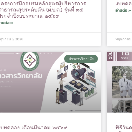
โครงการฝึกอบรมหลักสูตรผู้บริหารการ
งบทดล
าธารณสุขระดับต้น (ผ.บ.ต.) รุ่นที่ ๓๕
อ่านต่อ »
ประจำปีงบประมาณ ๒๕๖๙
่านต่อ »
ิถุนายน 5, 2026
พฤษภาคม 
ข่าวสารวิทยาลัย
งบทดลอง เดือนมีนาคม ๒๕๖๙
พิธีวั