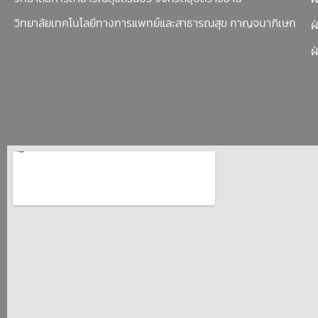
วิทยาลัยเทคโนโลยีทางการแพทย์และสาธารณสุข กาญจนาภิเษก
ฝ
ฝ