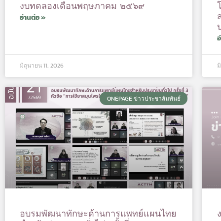
งบทดลองเดือนพฤษภาคม ๒๕๖๙
ส
อ่านต่อ »
อ
มิถุนายน 11, 2026
ม
ONEPAGE ข่าวประชาสัมพันธ์
อบรมพัฒนาทักษะด้านการแพทย์แผนไทย