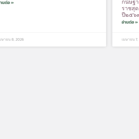
กนิษฐา
่านต่อ »
ราชสุ
ปี๒๕๖
อ่านต่อ »
มษายน 8, 2026
เมษายน 7,