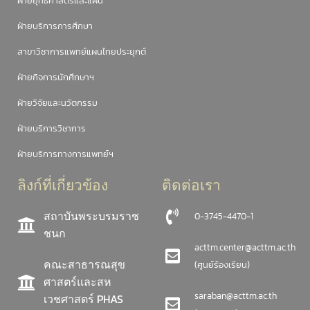
ฝ่ายยุทธศาสตร์และแผน
ฝ่ายบริการการศึกษา
สาขาวิชาการแพทย์แผนไทยประยุกต์
ฝ่ายกิจการนักศึกษาฯ
ฝ่ายวิจัยและนวัตกรรม
ฝ่ายบริการวิชาการ
ฝ่ายบริการทางการแพทย์ฯ
ลิงก์ที่เกี่ยวข้อง
ติดต่อเรา
สถาบันพระบรมราช
0-3745-4470-1
ชนก
acttm.center@acttm.ac.th
คณะสาธารณสุข
(ศูนย์ร้องเรียน)
ศาสตร์และสห
saraban@acttm.ac.th
เวชศาสตร์ PHAS