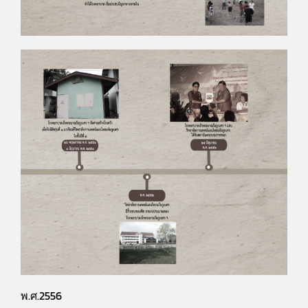
พ.ศ.2556