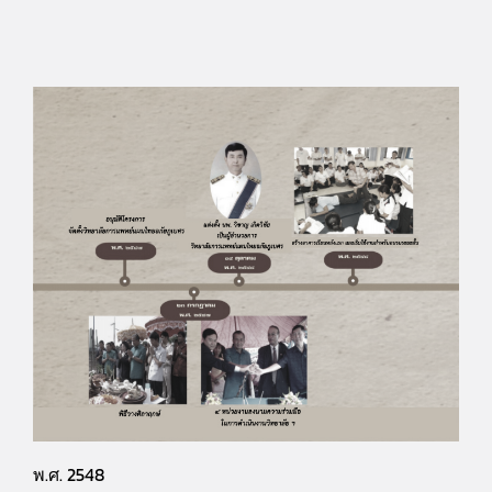
พ.ศ. 2548