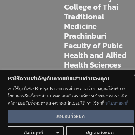
College of Thai
Traditional
Medicine
Prachinburi
Faculty of Pubic
Health and Allied
Health Sciences
Praboromarajchan
เราให้ความสำคัญกับความเป็นส่วนตัวของคุณ
Institute
เราใช้คุกกี้เพื่อปรับปรุงประสบการณ์การท่องเว็บของคุณ ให้บริการ
โฆษณาหรือเนื้อหาส่วนบุคคล และวิเคราะห์การเข้าชมของเรา เมื่อ
225 M.11 Mai Khet, Mueang
Prachinburi, Prachin Buri, 25230
คลิก "ยอมรับทั้งหมด" แสดงว่าคุณยินยอมให้เราใช้คุกกี้
นโยบายคุกกี้
Tel : 037-4544-70,471
ยอมรับทั้งหมด
ตั้งค่าคุกกี้
ปฏิเสธทั้งหมด