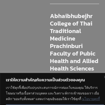
Abhaibhubejhr
College of Thai
Traditional
Medicine
Prachinburi
Faculty of Pubic
Health and Allied
Health Sciences
Praboromarajchan
เราให้ความสำคัญกับความเป็นส่วนตัวของคุณ
Institute
เราใช้คุกกี้เพื่อปรับปรุงประสบการณ์การท่องเว็บของคุณ ให้บริการ
โฆษณาหรือเนื้อหาส่วนบุคคล และวิเคราะห์การเข้าชมของเรา เมื่อ
225 M.11 Mai Khet, Mueang
Prachinburi, Prachin Buri, 25230
คลิก "ยอมรับทั้งหมด" แสดงว่าคุณยินยอมให้เราใช้คุกกี้
นโยบายคุกกี้
Tel : 037-4544-70,471