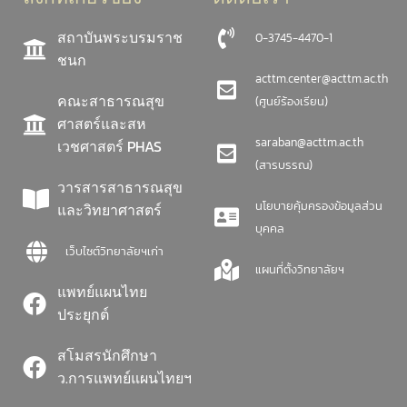
สถาบันพระบรมราช
0-3745-4470-1
ชนก
acttm.center@acttm.ac.th
คณะสาธารณสุข
(ศูนย์ร้องเรียน)
ศาสตร์และสห
saraban@acttm.ac.th
เวชศาสตร์ PHAS
(สารบรรณ)
วารสารสาธารณสุข
นโยบายคุ้มครองข้อมูลส่วน
และวิทยาศาสตร์
บุคคล
เว็บไซต์วิทยาลัยฯเก่า
แผนที่ตั้งวิทยาลัยฯ
แพทย์แผนไทย
ประยุกต์
สโมสรนักศึกษา
ว.การแพทย์แผนไทยฯ