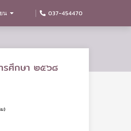
037-454470
ียน
ปีการศึกษา ๒๕๖๘
ิม)