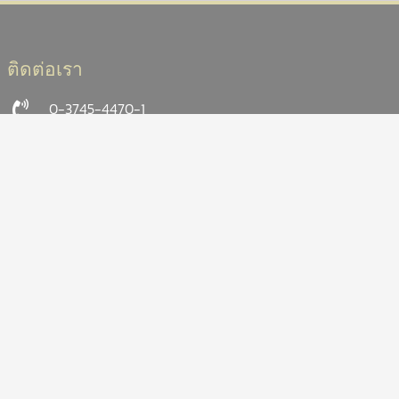
ติดต่อเรา
0-3745-4470-1
acttm.center@acttm.ac.th
(ศูนย์
ร้องเรียน)
saraban@acttm.ac.th
(สารบรรณ)
นโยบายคุ้มครองข้อมูลส่วนบุคคล
แผนที่ตั้งวิทยาลัยฯ