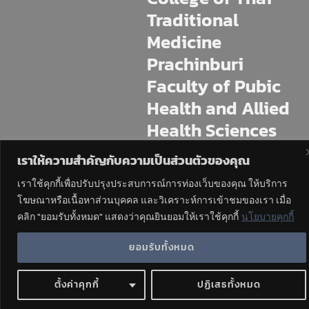
Traditional
Medicine
Prachinburi
Faculty of Pubic
Health and Allied
Health Sciences
Praboromarajchan
เราให้ความสำคัญกับความเป็นส่วนตัวของคุณ
Institute
เราใช้คุกกี้เพื่อปรับปรุงประสบการณ์การท่องเว็บของคุณ ให้บริการ
โฆษณาหรือเนื้อหาส่วนบุคคล และวิเคราะห์การเข้าชมของเรา เมื่อ
225 M.11 Mai Khet, Mueang
Prachinburi, Prachin Buri, 25230
คลิก "ยอมรับทั้งหมด" แสดงว่าคุณยินยอมให้เราใช้คุกกี้
นโยบายคุกกี้
Tel : 037-4544-70,471
ยอมรับทั้งหมด
ตั้งค่าคุกกี้
ปฏิเสธทั้งหมด