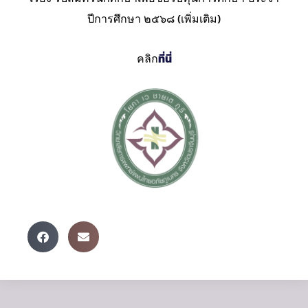
ปีการศึกษา ๒๕๖๘ (เพิ่มเติม)
คลิก
ที่นี่