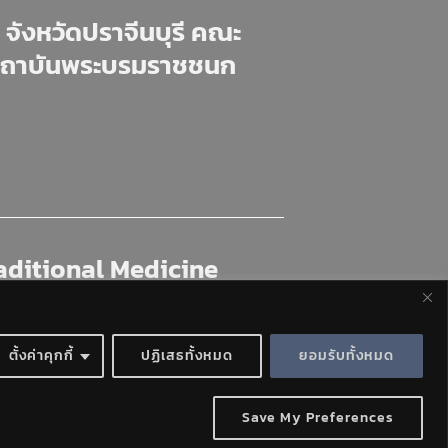
จังหวัดปราจีนบุรี คณะ
สถาบันพระบรมราชชนก
aditional Medicine
th and Allied Health
titute
ตั้งค่าคุกกี้
ปฏิเสธทั้งหมด
ยอมรับทั้งหมด
สวัสดีค่ะยินดีให้บริการค่ะ
Save My Preferences
OPEN