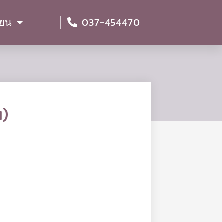
037-454470
ียน
น)