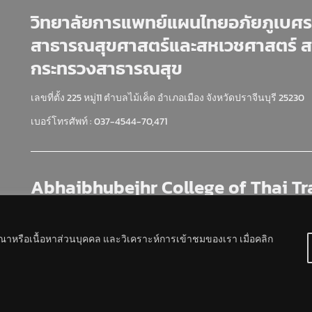
วิทยาลัยการแพทย์แผนไทยอภัยภูเบศร 
สาธารณสุขศาสตร์และสหเวชศาสตร์ 
กระทรวงสาธารณสุข
เลขที่ตั้ง 225 หมู่11 ตำบลไม้เค็ด อำเภอเมือง จังหวัดปราจีนบุรี 25230
เบอร์โทรศัพท์ : 037-4544-70,471
Abhaibhubejhr College of Thai Tr
Prachinburi Faculty of Pubic Heal
Sciences Praboromarajchanok Ins
ษณาหรือเนื้อหาส่วนบุคคล และวิเคราะห์การเข้าชมของเรา เมื่อคลิก
225 M.11 Mai Khet, Mueang Prachinburi, Prachin Buri, 25230
Tel : 037-4544-70,471