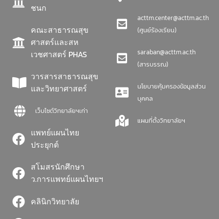
ชนก
acttm.center@acttm.ac.th
คณะสาธารณสุข
(ศูนย์ร้องเรียน)
ศาสตร์และสห
saraban@acttm.ac.th
เวชศาสตร์ PHAS
(สารบรรณ)
วารสารสาธารณสุข
นโยบายคุ้มครองข้อมูลส่วน
และวิทยาศาสตร์
บุคคล
เว็บไซต์วิทยาลัยฯเก่า
แผนที่ตั้งวิทยาลัยฯ
แพทย์แผนไทย
ประยุกต์
สโมสรนักศึกษา
ว.การแพทย์แผนไทยฯ
คลินิกวิทยาลัย