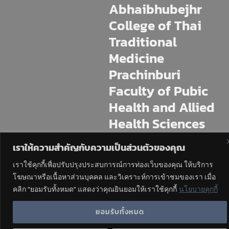
Abhaibhubejhr
College of Thai
Traditional
Medicine
Prachinburi
Faculty of Pubic
Health and Allied
Health Sciences
Praboromarajchan
เราให้ความสำคัญกับความเป็นส่วนตัวของคุณ
Institute
เราใช้คุกกี้เพื่อปรับปรุงประสบการณ์การท่องเว็บของคุณ ให้บริการ
โฆษณาหรือเนื้อหาส่วนบุคคล และวิเคราะห์การเข้าชมของเรา เมื่อ
225 M.11 Mai Khet, Mueang
Prachinburi, Prachin Buri, 25230
คลิก "ยอมรับทั้งหมด" แสดงว่าคุณยินยอมให้เราใช้คุกกี้
นโยบายคุกกี้
Tel : 037-4544-70,471
ยอมรับทั้งหมด