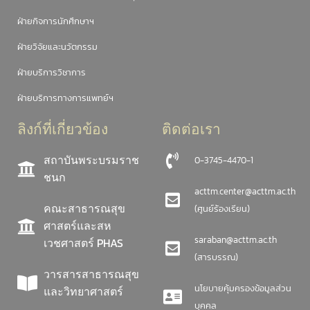
ฝ่ายกิจการนักศึกษาฯ
ฝ่ายวิจัยและนวัตกรรม
ฝ่ายบริการวิชาการ
ฝ่ายบริการทางการแพทย์ฯ
ลิงก์ที่เกี่ยวข้อง
ติดต่อเรา
สถาบันพระบรมราช
0-3745-4470-1
ชนก
acttm.center@acttm.ac.th
คณะสาธารณสุข
(ศูนย์ร้องเรียน)
ศาสตร์และสห
saraban@acttm.ac.th
เวชศาสตร์ PHAS
(สารบรรณ)
วารสารสาธารณสุข
นโยบายคุ้มครองข้อมูลส่วน
และวิทยาศาสตร์
บุคคล